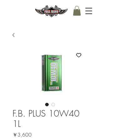
F.B. PLUS 10W40
1L
価
￥3,600