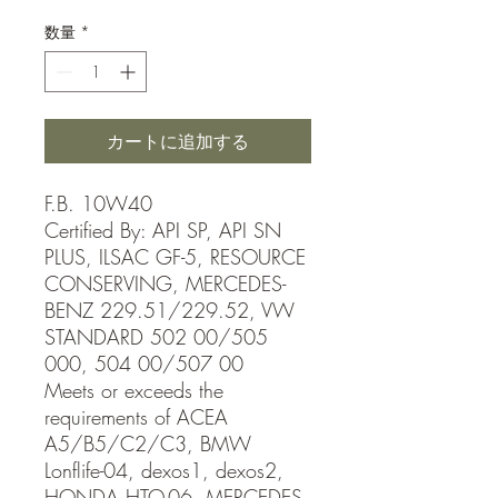
格
数量
*
カートに追加する
F.B. 10W40
Certified By: API SP, API SN
PLUS, ILSAC GF-5, RESOURCE
CONSERVING, MERCEDES-
BENZ 229.51/229.52, VW
STANDARD 502 00/505
000, 504 00/507 00
Meets or exceeds the
requirements of ACEA
A5/B5/C2/C3, BMW
Lonflife-04, dexos1, dexos2,
HONDA HTO-06, MERCEDES-