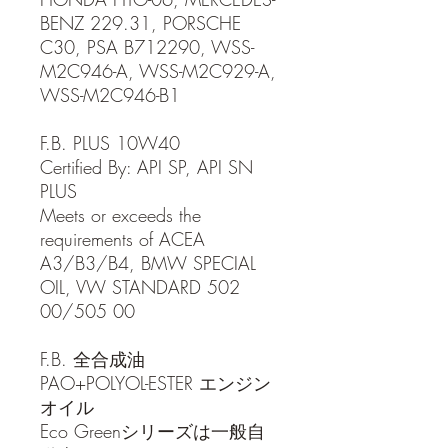
BENZ 229.31, PORSCHE
C30, PSA B712290, WSS-
M2C946-A, WSS-M2C929-A,
WSS-M2C946-B1
F.B. PLUS 10W40
Certified By: API SP, API SN
PLUS
Meets or exceeds the
requirements of ACEA
A3/B3/B4, BMW SPECIAL
OIL, VW STANDARD 502
00/505 00
F.B. 全合成油
PAO+POLYOL-ESTER エンジン
オイル
Eco Greenシリーズは一般自