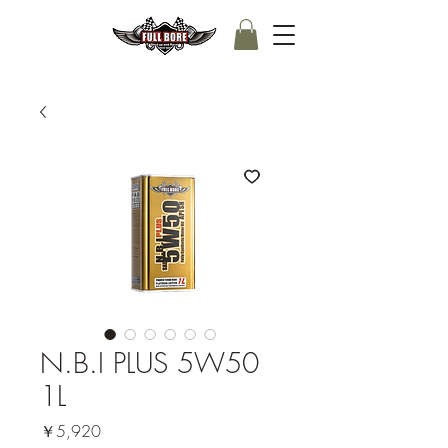
N.B.I PLUS 5W50
1L
価
￥5,920