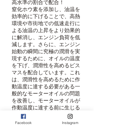
高水準の割合で配合！
窒化ホウ素を添加し、油温を
効率的に下げることで、高熱
環境や市街地での低速走行に
よる油温の上昇をより効果的
に解消し、エンジン負荷を低
減します。さらに、エンジン
始動の瞬間に究極の潤滑を実
現するために、オイルの温度
を下げ、潤滑性を高めるビス
マスを配合しています。これ
は、潤滑性を高めるために作
動温度に達する必要がある一
般的なモーターオイルの問題
を改善し、モーターオイルが
作動温度に達する前に生じる
エンジン内部部品の磨耗を補
うものです。
Facebook
Instagram